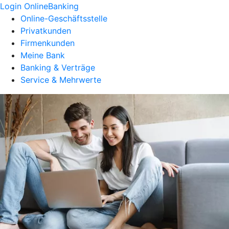
Login OnlineBanking
Online-Geschäftsstelle
Privatkunden
Firmenkunden
Meine Bank
Banking & Verträge
Service & Mehrwerte