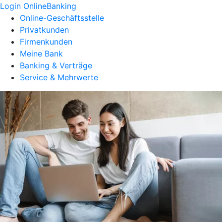
Login OnlineBanking
Online-Geschäftsstelle
Privatkunden
Firmenkunden
Meine Bank
Banking & Verträge
Service & Mehrwerte