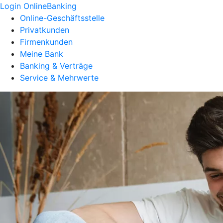
Login OnlineBanking
Online-Geschäftsstelle
Privatkunden
Firmenkunden
Meine Bank
Banking & Verträge
Service & Mehrwerte