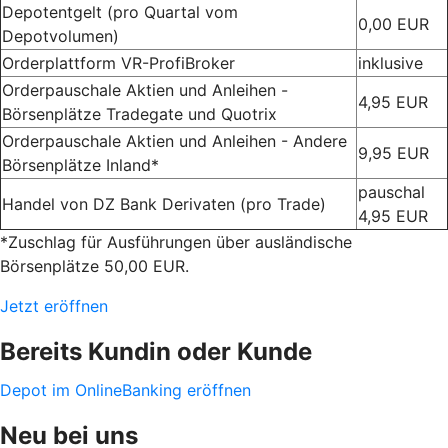
Depotentgelt (pro Quartal vom
0,00 EUR
Depotvolumen)
Orderplattform VR-ProfiBroker
inklusive
Orderpauschale Aktien und Anleihen -
4,95 EUR
Börsenplätze Tradegate und Quotrix
Orderpauschale Aktien und Anleihen - Andere
9,95 EUR
Börsenplätze Inland*
pauschal
Handel von DZ Bank Derivaten (pro Trade)
4,95 EUR
*Zuschlag für Ausführungen über ausländische
Börsenplätze 50,00 EUR.
Jetzt eröffnen
Bereits Kundin oder Kunde
Depot im OnlineBanking eröffnen
Neu bei uns