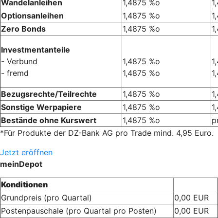
Wandelanleihen
1,4875 %o
1
Optionsanleihen
1,4875 %o
1
Zero Bonds
1,4875 %o
1
Investmentanteile
- Verbund
1,4875 %o
1
- fremd
1,4875 %o
1
Bezugsrechte/Teilrechte
1,4875 %o
1
Sonstige Werpapiere
1,4875 %o
1
Bestände ohne Kurswert
1,4875 %o
p
*Für Produkte der DZ-Bank AG pro Trade mind. 4,95 Euro.
Jetzt eröffnen
meinDepot
Konditionen
Grundpreis (pro Quartal)
0,00 EUR
Postenpauschale (pro Quartal pro Posten)
0,00 EUR