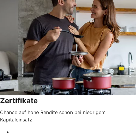
Zertifikate
Chance auf hohe Rendite schon bei niedrigem
Kapitaleinsatz