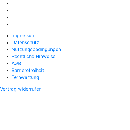
Impressum
Datenschutz
Nutzungsbedingungen
Rechtliche Hinweise
AGB
Barrierefreiheit
Fernwartung
Vertrag widerrufen