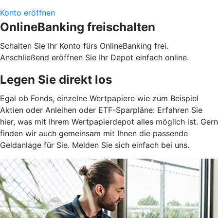
Konto eröffnen
OnlineBanking freischalten
Schalten Sie Ihr Konto fürs OnlineBanking frei.
Anschließend eröffnen Sie Ihr Depot einfach online.
Legen Sie direkt los
Egal ob Fonds, einzelne Wertpapiere wie zum Beispiel
Aktien oder Anleihen oder ETF-Sparpläne: Erfahren Sie
hier, was mit Ihrem Wertpapierdepot alles möglich ist. Gern
finden wir auch gemeinsam mit Ihnen die passende
Geldanlage für Sie. Melden Sie sich einfach bei uns.