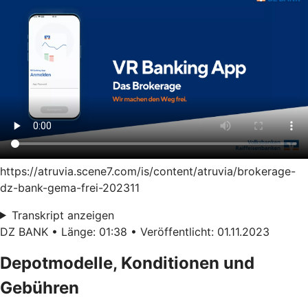
https://atruvia.scene7.com/is/content/atruvia/brokerage-
dz-bank-gema-frei-202311
Transkript anzeigen
DZ BANK • Länge: 01:38 • Veröffentlicht: 01.11.2023
Depotmodelle, Konditionen und
Gebühren