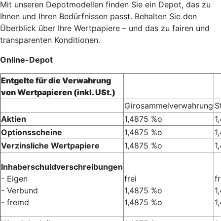
Mit unseren Depotmodellen finden Sie ein Depot, das zu
Ihnen und Ihren Bedürfnissen passt. Behalten Sie den
Überblick über Ihre Wertpapiere – und das zu fairen und
transparenten Konditionen.
Online-Depot
Entgelte für die Verwahrung
von Wertpapieren (inkl. USt.)
Girosammelverwahrung
S
Aktien
1,4875 %o
1
Optionsscheine
1,4875 %o
1
Verzinsliche Wertpapiere
1,4875 %o
1
Inhaberschuldverschreibungen
- Eigen
frei
fr
- Verbund
1,4875 %o
1
- fremd
1,4875 %o
1