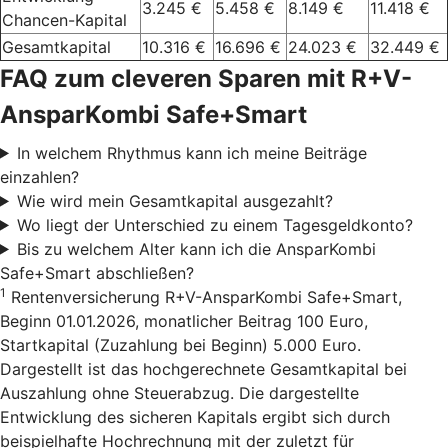
3.245 €
5.458 €
8.149 €
11.418 €
Chancen-Kapital
Gesamtkapital
10.316 €
16.696 €
24.023 €
32.449 €
FAQ zum cleveren Sparen mit R+V-
AnsparKombi Safe+Smart
In welchem Rhythmus kann ich meine Beiträge
einzahlen?
Wie wird mein Gesamtkapital ausgezahlt?
Wo liegt der Unterschied zu einem Tagesgeldkonto?
Bis zu welchem Alter kann ich die AnsparKombi
Safe+Smart abschließen?
1
Rentenversicherung R+V-AnsparKombi Safe+Smart,
Beginn 01.01.2026, monatlicher Beitrag 100 Euro,
Startkapital (Zuzahlung bei Beginn) 5.000 Euro.
Dargestellt ist das hochgerechnete Gesamtkapital bei
Auszahlung ohne Steuerabzug. Die dargestellte
Entwicklung des sicheren Kapitals ergibt sich durch
beispielhafte Hochrechnung mit der zuletzt für