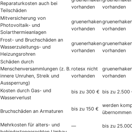
Reparaturkosten auch bei
vorhanden
vorhanden
Teilschäden
Mitversicherung von
gruenerhaken
gruenerhake
Photovoltaik- und
vorhanden
vorhanden
Solarthermieanlagen
Frost- und Bruchschäden an
gruenerhaken
gruenerhake
Wasserzuleitungs- und
vorhanden
vorhanden
Heizungsrohren
Schäden durch
Menschenversammlungen (z. B.
rotesx
nicht
gruenerhake
innere Unruhen, Streik und
vorhanden
vorhanden
Aussperrung)
Kosten durch Gas- und
bis zu 300 €
bis zu 2.500
Wasserverlust
werden komp
bis zu 150 €
Bruchschäden an Armaturen
übernommen
Mehrkosten für alters- und
—
bis zu 25.00
behindertengerechten Umbau