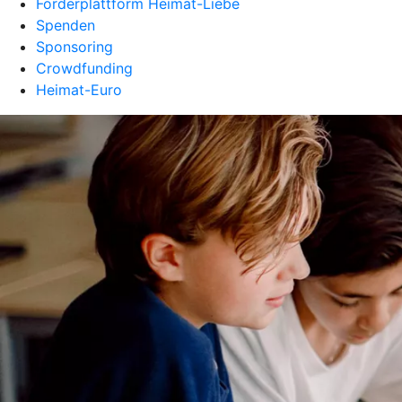
Förderplattform Heimat-Liebe
Spenden
Sponsoring
Crowdfunding
Heimat-Euro