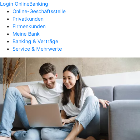
Login OnlineBanking
Online-Geschäftsstelle
Privatkunden
Firmenkunden
Meine Bank
Banking & Verträge
Service & Mehrwerte