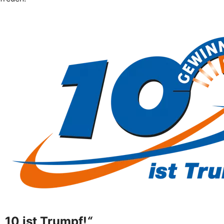
„
10 ist Trumpf!
“