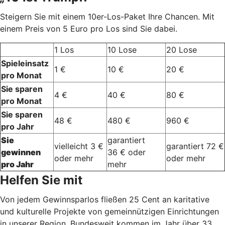
Steigern Sie mit einem 10er-Los-Paket Ihre Chancen. Mit
einem Preis von 5 Euro pro Los sind Sie dabei.
1 Los
10 Lose
20 Lose
Spieleinsatz
1 €
10 €
20 €
pro Monat
Sie sparen
4 €
40 €
80 €
pro Monat
Sie sparen
48 €
480 €
960 €
pro Jahr
Sie
garantiert
vielleicht 3 €
garantiert 72 €
gewinnen
36 € oder
oder mehr
oder mehr
pro Jahr
mehr
Helfen Sie mit
Von jedem Gewinnsparlos fließen 25 Cent an karitative
und kulturelle Projekte von gemeinnützigen Einrichtungen
in unserer Region. Bundesweit kommen im Jahr über 33