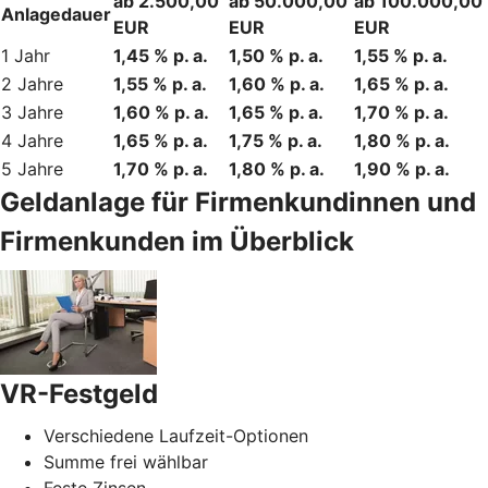
ab 2.500,00
ab 50.000,00
ab 100.000,00
Anlagedauer
EUR
EUR
EUR
1 Jahr
1,45 % p. a.
1,50 % p. a.
1,55 % p. a.
2 Jahre
1,55 % p. a.
1,60 % p. a.
1,65 % p. a.
3 Jahre
1,60 % p. a.
1,65 % p. a.
1,70 % p. a.
4 Jahre
1,65 % p. a.
1,75 % p. a.
1,80 % p. a.
5 Jahre
1,70 % p. a.
1,80 % p. a.
1,90 % p. a.
Geldanlage für Firmenkundinnen und
Firmenkunden im Überblick
VR-Festgeld
Verschiedene Laufzeit-Optionen
Summe frei wählbar
Feste Zinsen