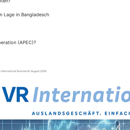
lten?
en Lage in Bangladesch
peration (APEC)?