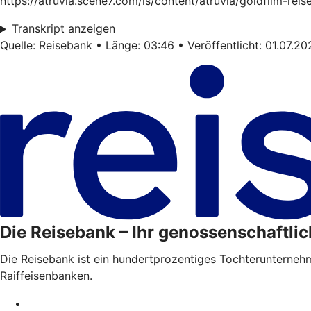
https://atruvia.scene7.com/is/content/atruvia/goldfilm-re
Transkript anzeigen
Quelle: Reisebank • Länge: 03:46 • Veröffentlicht: 01.07.20
Die Reisebank – Ihr genossenschaftlic
Die Reisebank ist ein hundertprozentiges Tochterunterne
Raiffeisenbanken.