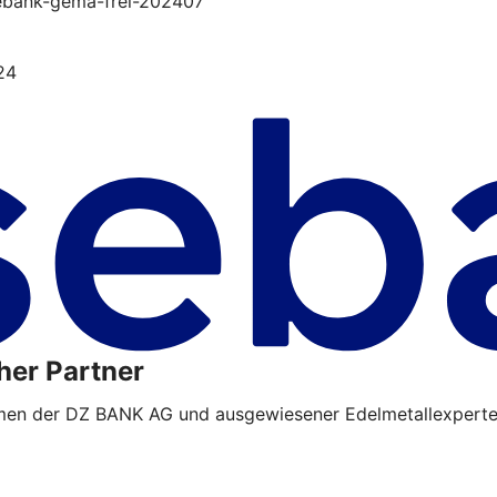
isebank-gema-frei-202407
24
her Partner
hmen der DZ BANK AG und ausgewiesener Edelmetallexperte