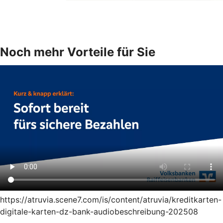
Noch mehr Vorteile für Sie
https://atruvia.scene7.com/is/content/atruvia/kreditkarten-
digitale-karten-dz-bank-audiobeschreibung-202508